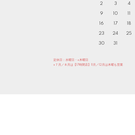
2
3
4
9
10
11
16
17
18
23
24
25
30
31
定休日：水曜日・※木曜日
※７月／８月は【17時閉店】11月／12月は木曜も営業