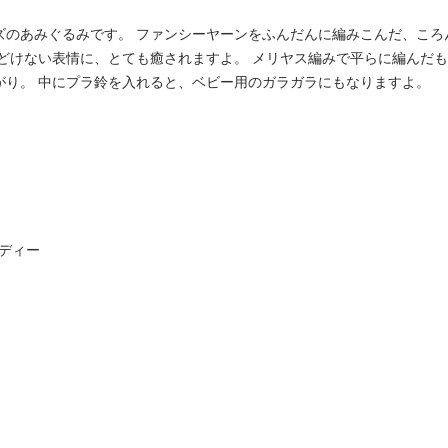
ズのあみぐるみです。 ファンシーヤーンをふんだんに編みこんだ、ころ
あどけない表情に、とても癒されますよ。 メリヤス編みで平らに編んだ
がり。 中にプラ鈴を入れると、ベビー用のガラガラにもなりますよ。
-
ンディー