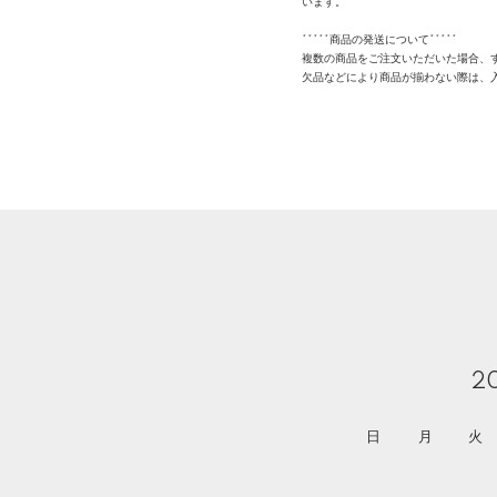
います。
*****商品の発送について*****
複数の商品をご注文いただいた場合、
欠品などにより商品が揃わない際は、
2
日
月
火