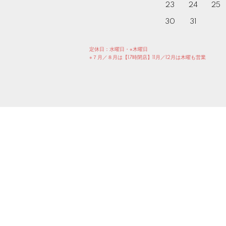
23
24
25
30
31
定休日：水曜日・※木曜日
※７月／８月は【17時閉店】11月／12月は木曜も営業