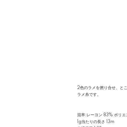
2色のラメを撚り合せ、と
ラメ糸です。
混率:レーヨン 83% ポリエ
1g当たりの長さ 13m