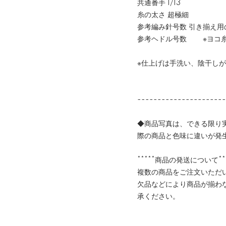
共通番手 1/13
糸の太さ 超極細
参考編み針号数 引き揃え
参考ヘドル号数 ※ヨコ
※仕上げは手洗い、陰干し
----------------------
◆商品写真は、できる限り
際の商品と色味に違いが発
*****商品の発送について***
複数の商品をご注文いただ
欠品などにより商品が揃わ
承ください。