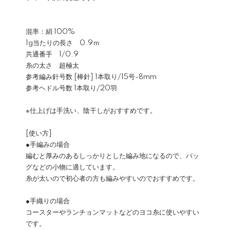
混率：絹 100%
1g当たりの長さ 0.9ｍ
共通番手 1/0.9
糸の太さ 超極太
参考編み針号数 [棒針] 1本取り/15号-8mm
参考ヘドル号数 1本取り/20羽
※仕上げは手洗い、陰干しがおすすめです。
[使い方]
●手編みの場合
編むと厚みのあるしっかりとした編み地になるので、バッ
グなどの小物に適しています。
糸が太いので初心者の方も編みやすいのでおすすめです。
●手織りの場合
コースターやランチョンマットなどのヨコ糸に使いやすい
です。