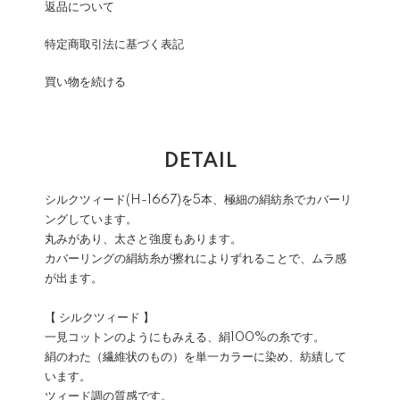
返品について
特定商取引法に基づく表記
買い物を続ける
DETAIL
シルクツィード(H-1667)を5本、極細の絹紡糸でカバーリ
ングしています。
丸みがあり、太さと強度もあります。
カバーリングの絹紡糸が擦れによりずれることで、ムラ感
が出ます。
【 シルクツィード 】
一見コットンのようにもみえる、絹100%の糸です。
絹のわた（繊維状のもの）を単一カラーに染め、紡績して
います。
ツィード調の質感です。