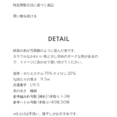
特定商取引法に基づく表記
買い物を続ける
DETAIL
絣染の糸が万国旗のように並んだ糸です。
カラフルなかわいい色と少し渋めのダークな色があるの
で、イメージに合わせて使い分けてください。
混率：ポリエステル 75% ナイロン 25%
1g当たりの長さ 9.5ｍ
共通番手 1/9.5
糸の太さ 極細
参考編み針号数 [棒針] 1本取り:1-3号
参考ヘドル号数 1本取り/40羽,50羽
※仕上げは手洗い、陰干しがおすすめです。