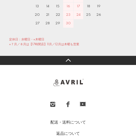
13
14
15
16
17
18
19
20
21
22
23
24
25
26
27
28
29
30
定休日：水曜日・※木曜日
※７月／８月は【17時閉店】11月／12月は木曜も営業
配送・送料について
返品について