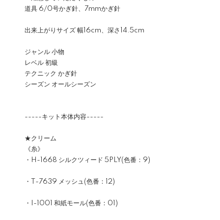
道具 6/0号かぎ針、7mmかぎ針
出来上がりサイズ 幅16cm、深さ14.5cm
ジャンル 小物
レベル 初級
テクニック かぎ針
シーズン オールシーズン
-----キット本体内容-----
★クリーム
《糸》
・H-1668 シルクツィード 5PLY(色番：9)
・T-7639 メッシュ(色番：12)
・I-1001 和紙モール(色番：01)